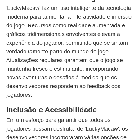
'LuckyMacaw' faz um uso inteligente da tecnologia
moderna para aumentar a interatividade e imersão
do jogo. Recursos como realidade aumentada e
gráficos tridimensionais envolventes elevam a
experiência do jogador, permitindo que se sintam
verdadeiramente parte do mundo do jogo.
Atualizações regulares garantem que o jogo se
mantenha fresco e estimulante, incorporando
novas aventuras e desafios à medida que os
desenvolvedores respondem ao feedback dos
jogadores.
Inclusão e Acessibilidade
Em um esforço para garantir que todos os
jogadores possam desfrutar de 'LuckyMacaw', os
desenvolvedores incorporaram várias opções de