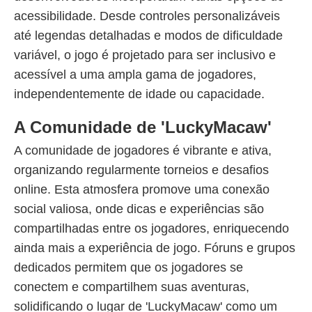
acessibilidade. Desde controles personalizáveis
até legendas detalhadas e modos de dificuldade
variável, o jogo é projetado para ser inclusivo e
acessível a uma ampla gama de jogadores,
independentemente de idade ou capacidade.
A Comunidade de 'LuckyMacaw'
A comunidade de jogadores é vibrante e ativa,
organizando regularmente torneios e desafios
online. Esta atmosfera promove uma conexão
social valiosa, onde dicas e experiências são
compartilhadas entre os jogadores, enriquecendo
ainda mais a experiência de jogo. Fóruns e grupos
dedicados permitem que os jogadores se
conectem e compartilhem suas aventuras,
solidificando o lugar de 'LuckyMacaw' como um