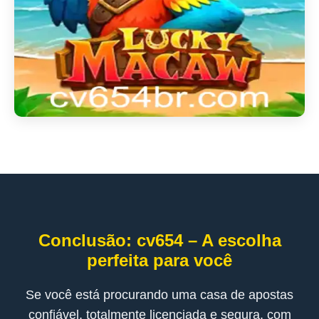
Conclusão: cv654 – A escolha
perfeita para você
Se você está procurando uma casa de apostas
confiável, totalmente licenciada e segura, com