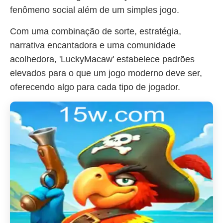
fenômeno social além de um simples jogo.
Com uma combinação de sorte, estratégia,
narrativa encantadora e uma comunidade
acolhedora, 'LuckyMacaw' estabelece padrões
elevados para o que um jogo moderno deve ser,
oferecendo algo para cada tipo de jogador.