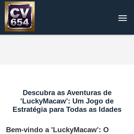
Descubra as Aventuras de
'LuckyMacaw': Um Jogo de
Estratégia para Todas as Idades
Bem-vindo a 'LuckyMacaw': O