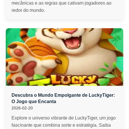
mecânicas e as regras que cativam jogadores ao
redor do mundo.
Descubra o Mundo Empolgante de LuckyTiger:
O Jogo que Encanta
2026-02-20
Explore o universo vibrante de LuckyTiger, um jogo
fascinante que combina sorte e estratégia. Saiba