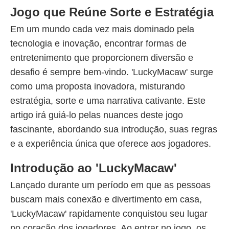
Jogo que Reúne Sorte e Estratégia
Em um mundo cada vez mais dominado pela
tecnologia e inovação, encontrar formas de
entretenimento que proporcionem diversão e
desafio é sempre bem-vindo. 'LuckyMacaw' surge
como uma proposta inovadora, misturando
estratégia, sorte e uma narrativa cativante. Este
artigo irá guiá-lo pelas nuances deste jogo
fascinante, abordando sua introdução, suas regras
e a experiência única que oferece aos jogadores.
Introdução ao 'LuckyMacaw'
Lançado durante um período em que as pessoas
buscam mais conexão e divertimento em casa,
'LuckyMacaw' rapidamente conquistou seu lugar
no coração dos jogadores. Ao entrar no jogo, os