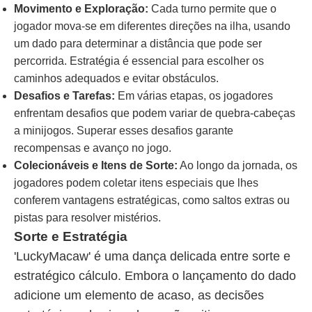
Movimento e Exploração:
Cada turno permite que o
jogador mova-se em diferentes direções na ilha, usando
um dado para determinar a distância que pode ser
percorrida. Estratégia é essencial para escolher os
caminhos adequados e evitar obstáculos.
Desafios e Tarefas:
Em várias etapas, os jogadores
enfrentam desafios que podem variar de quebra-cabeças
a minijogos. Superar esses desafios garante
recompensas e avanço no jogo.
Colecionáveis e Itens de Sorte:
Ao longo da jornada, os
jogadores podem coletar itens especiais que lhes
conferem vantagens estratégicas, como saltos extras ou
pistas para resolver mistérios.
Sorte e Estratégia
'LuckyMacaw' é uma dança delicada entre sorte e
estratégico cálculo. Embora o lançamento do dado
adicione um elemento de acaso, as decisões