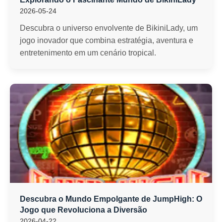
2026-05-24
Descubra o universo envolvente de BikiniLady, um
jogo inovador que combina estratégia, aventura e
entretenimento em um cenário tropical.
Descubra o Mundo Empolgante de JumpHigh: O
Jogo que Revoluciona a Diversão
2026-04-22