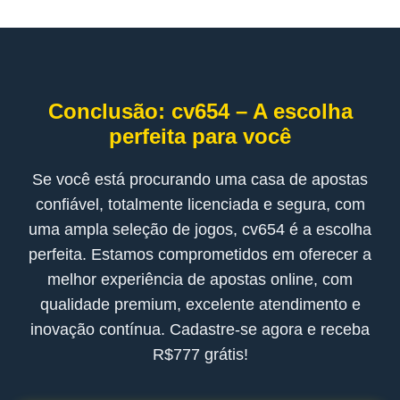
Conclusão: cv654 – A escolha
perfeita para você
Se você está procurando uma casa de apostas
confiável, totalmente licenciada e segura, com
uma ampla seleção de jogos, cv654 é a escolha
perfeita. Estamos comprometidos em oferecer a
melhor experiência de apostas online, com
qualidade premium, excelente atendimento e
inovação contínua. Cadastre-se agora e receba
R$777 grátis!