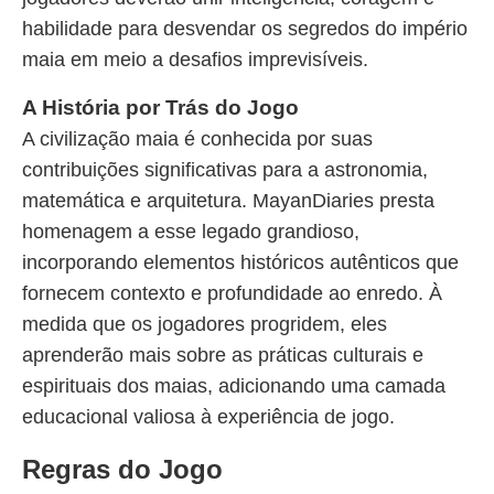
habilidade para desvendar os segredos do império
maia em meio a desafios imprevisíveis.
A História por Trás do Jogo
A civilização maia é conhecida por suas
contribuições significativas para a astronomia,
matemática e arquitetura. MayanDiaries presta
homenagem a esse legado grandioso,
incorporando elementos históricos autênticos que
fornecem contexto e profundidade ao enredo. À
medida que os jogadores progridem, eles
aprenderão mais sobre as práticas culturais e
espirituais dos maias, adicionando uma camada
educacional valiosa à experiência de jogo.
Regras do Jogo