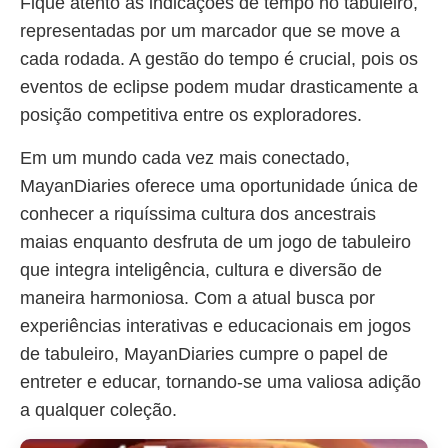
Fique atento às indicações de tempo no tabuleiro,
representadas por um marcador que se move a
cada rodada. A gestão do tempo é crucial, pois os
eventos de eclipse podem mudar drasticamente a
posição competitiva entre os exploradores.
Em um mundo cada vez mais conectado,
MayanDiaries oferece uma oportunidade única de
conhecer a riquíssima cultura dos ancestrais
maias enquanto desfruta de um jogo de tabuleiro
que integra inteligência, cultura e diversão de
maneira harmoniosa. Com a atual busca por
experiências interativas e educacionais em jogos
de tabuleiro, MayanDiaries cumpre o papel de
entreter e educar, tornando-se uma valiosa adição
a qualquer coleção.