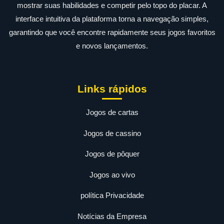
mostrar suas habilidades e competir pelo topo do placar. A
interface intuitiva da plataforma torna a navegação simples,
garantindo que você encontre rapidamente seus jogos favoritos
e novos lançamentos.
Links rápidos
Jogos de cartas
Jogos de cassino
Jogos de pôquer
Jogos ao vivo
política Privacidade
Notícias da Empresa