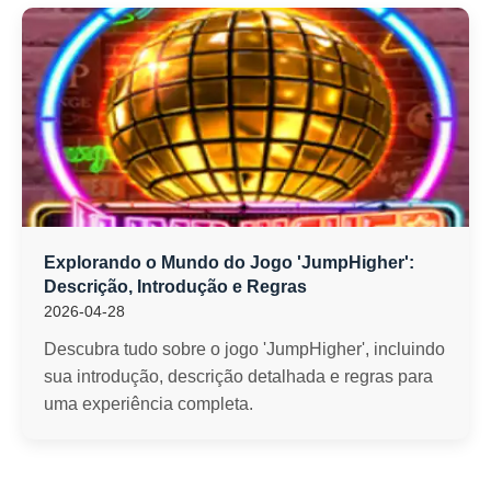
Explorando o Mundo do Jogo 'JumpHigher':
Descrição, Introdução e Regras
2026-04-28
Descubra tudo sobre o jogo 'JumpHigher', incluindo
sua introdução, descrição detalhada e regras para
uma experiência completa.