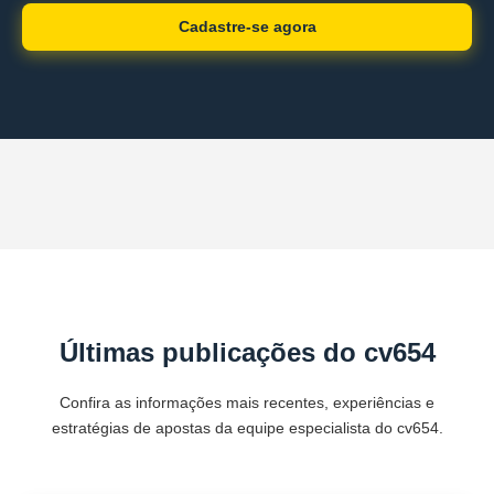
Cadastre-se agora
Últimas publicações do cv654
Confira as informações mais recentes, experiências e
estratégias de apostas da equipe especialista do cv654.