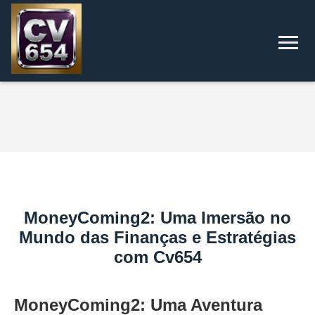
MoneyComing2: Uma Imersão no
Mundo das Finanças e Estratégias
com Cv654
MoneyComing2: Uma Aventura