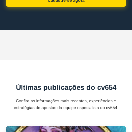
Cadastre-se agora
Últimas publicações do cv654
Confira as informações mais recentes, experiências e
estratégias de apostas da equipe especialista do cv654.