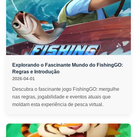
Explorando o Fascinante Mundo do FishingGO:
Regras e Introdução
2026-04-01
Descubra o fascinante jogo FishingGO: mergulhe
nas regras, jogabilidade e eventos atuais que
moldam esta experiência de pesca virtual.