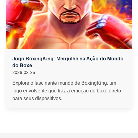
Jogo BoxingKing: Mergulhe na Ação do Mundo
do Boxe
2026-02-25
Explore o fascinante mundo de BoxingKing, um
jogo envolvente que traz a emoção do boxe direto
para seus dispositivos.