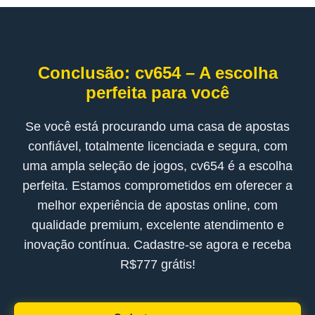
Conclusão: cv654 – A escolha
perfeita para você
Se você está procurando uma casa de apostas
confiável, totalmente licenciada e segura, com
uma ampla seleção de jogos, cv654 é a escolha
perfeita. Estamos comprometidos em oferecer a
melhor experiência de apostas online, com
qualidade premium, excelente atendimento e
inovação contínua. Cadastre-se agora e receba
R$777 grátis!