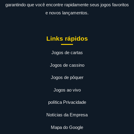
garantindo que você encontre rapidamente seus jogos favoritos
e novos lançamentos.
Links rápidos
Jogos de cartas
Jogos de cassino
Jogos de pôquer
Jogos ao vivo
política Privacidade
Notícias da Empresa
Mapa do Google