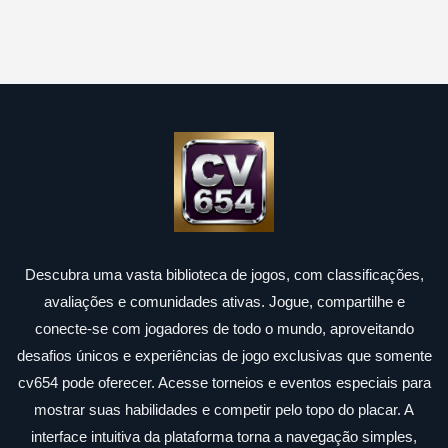
Descubra uma vasta biblioteca de jogos, com classificações,
avaliações e comunidades ativas. Jogue, compartilhe e
conecte-se com jogadores de todo o mundo, aproveitando
desafios únicos e experiências de jogo exclusivas que somente
cv654 pode oferecer. Acesse torneios e eventos especiais para
mostrar suas habilidades e competir pelo topo do placar. A
interface intuitiva da plataforma torna a navegação simples,