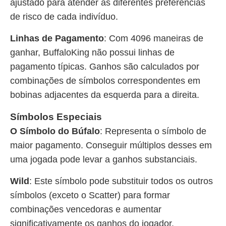
ajustado para atender às diferentes preferências
de risco de cada indivíduo.
Linhas de Pagamento
: Com 4096 maneiras de
ganhar, BuffaloKing não possui linhas de
pagamento típicas. Ganhos são calculados por
combinações de símbolos correspondentes em
bobinas adjacentes da esquerda para a direita.
Símbolos Especiais
O Símbolo do Búfalo
: Representa o símbolo de
maior pagamento. Conseguir múltiplos desses em
uma jogada pode levar a ganhos substanciais.
Wild
: Este símbolo pode substituir todos os outros
símbolos (exceto o Scatter) para formar
combinações vencedoras e aumentar
significativamente os ganhos do jogador.