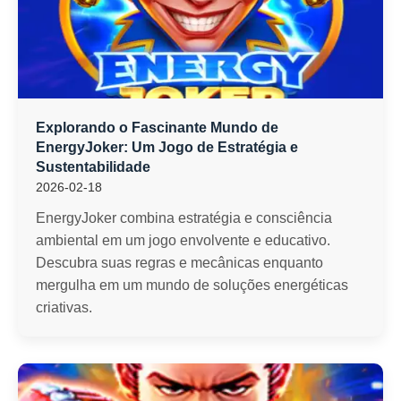
Explorando o Fascinante Mundo de
EnergyJoker: Um Jogo de Estratégia e
Sustentabilidade
2026-02-18
EnergyJoker combina estratégia e consciência
ambiental em um jogo envolvente e educativo.
Descubra suas regras e mecânicas enquanto
mergulha em um mundo de soluções energéticas
criativas.