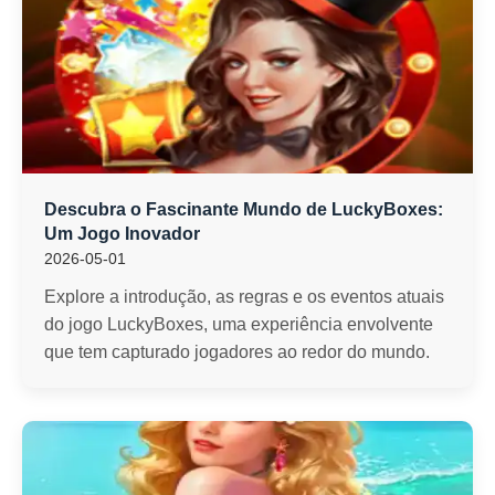
Descubra o Fascinante Mundo de LuckyBoxes:
Um Jogo Inovador
2026-05-01
Explore a introdução, as regras e os eventos atuais
do jogo LuckyBoxes, uma experiência envolvente
que tem capturado jogadores ao redor do mundo.