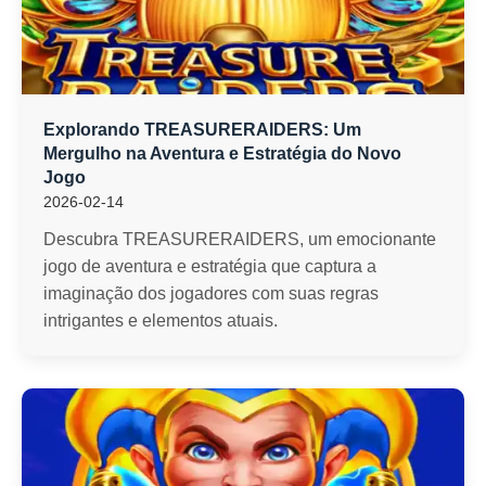
Explorando TREASURERAIDERS: Um
Mergulho na Aventura e Estratégia do Novo
Jogo
2026-02-14
Descubra TREASURERAIDERS, um emocionante
jogo de aventura e estratégia que captura a
imaginação dos jogadores com suas regras
intrigantes e elementos atuais.