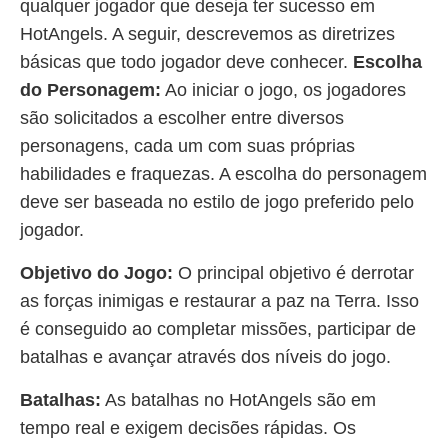
qualquer jogador que deseja ter sucesso em
HotAngels. A seguir, descrevemos as diretrizes
básicas que todo jogador deve conhecer.
Escolha
do Personagem:
Ao iniciar o jogo, os jogadores
são solicitados a escolher entre diversos
personagens, cada um com suas próprias
habilidades e fraquezas. A escolha do personagem
deve ser baseada no estilo de jogo preferido pelo
jogador.
Objetivo do Jogo:
O principal objetivo é derrotar
as forças inimigas e restaurar a paz na Terra. Isso
é conseguido ao completar missões, participar de
batalhas e avançar através dos níveis do jogo.
Batalhas:
As batalhas no HotAngels são em
tempo real e exigem decisões rápidas. Os