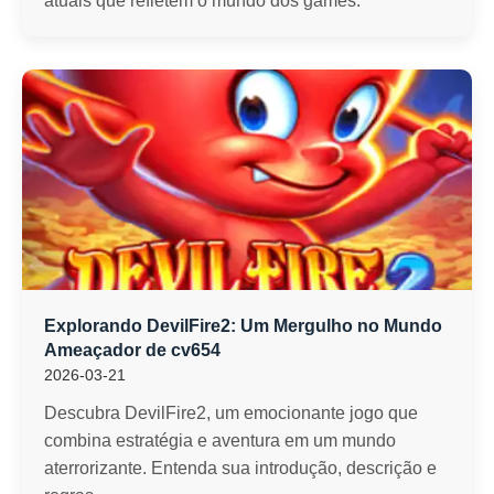
atuais que refletem o mundo dos games.
Explorando DevilFire2: Um Mergulho no Mundo
Ameaçador de cv654
2026-03-21
Descubra DevilFire2, um emocionante jogo que
combina estratégia e aventura em um mundo
aterrorizante. Entenda sua introdução, descrição e