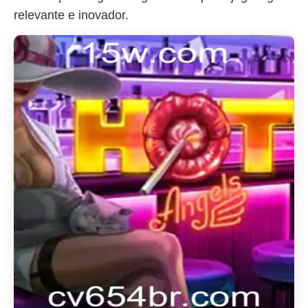
relevante e inovador.