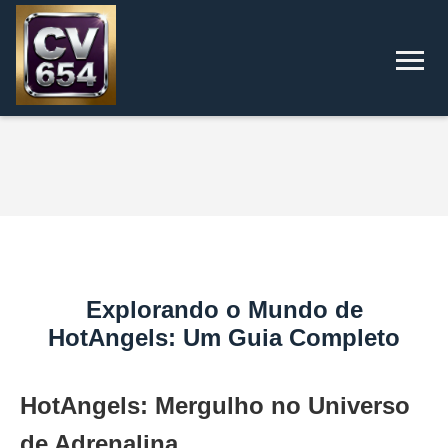
Explorando o Mundo de
HotAngels: Um Guia Completo
HotAngels: Mergulho no Universo
de Adrenalina