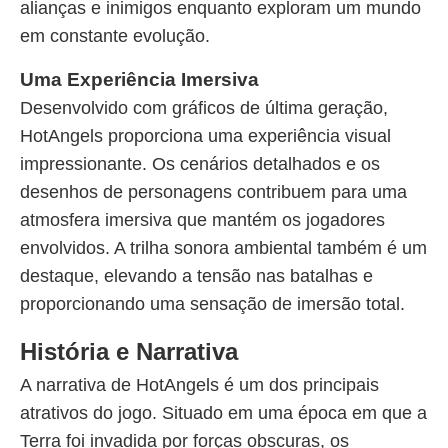
alianças e inimigos enquanto exploram um mundo
em constante evolução.
Uma Experiência Imersiva
Desenvolvido com gráficos de última geração,
HotAngels proporciona uma experiência visual
impressionante. Os cenários detalhados e os
desenhos de personagens contribuem para uma
atmosfera imersiva que mantém os jogadores
envolvidos. A trilha sonora ambiental também é um
destaque, elevando a tensão nas batalhas e
proporcionando uma sensação de imersão total.
História e Narrativa
A narrativa de HotAngels é um dos principais
atrativos do jogo. Situado em uma época em que a
Terra foi invadida por forças obscuras, os