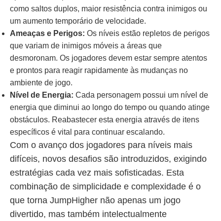
como saltos duplos, maior resistência contra inimigos ou
um aumento temporário de velocidade.
Ameaças e Perigos:
Os níveis estão repletos de perigos
que variam de inimigos móveis a áreas que
desmoronam. Os jogadores devem estar sempre atentos
e prontos para reagir rapidamente às mudanças no
ambiente de jogo.
Nível de Energia:
Cada personagem possui um nível de
energia que diminui ao longo do tempo ou quando atinge
obstáculos. Reabastecer esta energia através de itens
específicos é vital para continuar escalando.
Com o avanço dos jogadores para níveis mais
difíceis, novos desafios são introduzidos, exigindo
estratégias cada vez mais sofisticadas. Esta
combinação de simplicidade e complexidade é o
que torna JumpHigher não apenas um jogo
divertido, mas também intelectualmente