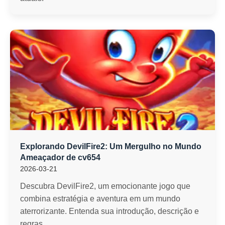
Explorando DevilFire2: Um Mergulho no Mundo
Ameaçador de cv654
2026-03-21
Descubra DevilFire2, um emocionante jogo que
combina estratégia e aventura em um mundo
aterrorizante. Entenda sua introdução, descrição e
regras.