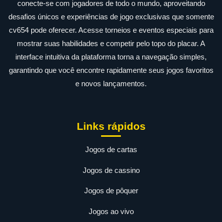
conecte-se com jogadores de todo o mundo, aproveitando
desafios únicos e experiências de jogo exclusivas que somente
cv654 pode oferecer. Acesse torneios e eventos especiais para
mostrar suas habilidades e competir pelo topo do placar. A
interface intuitiva da plataforma torna a navegação simples,
garantindo que você encontre rapidamente seus jogos favoritos
e novos lançamentos.
Links rápidos
Jogos de cartas
Jogos de cassino
Jogos de pôquer
Jogos ao vivo