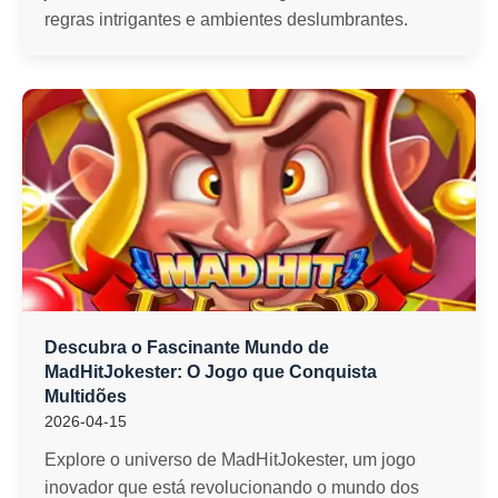
regras intrigantes e ambientes deslumbrantes.
Descubra o Fascinante Mundo de
MadHitJokester: O Jogo que Conquista
Multidões
2026-04-15
Explore o universo de MadHitJokester, um jogo
inovador que está revolucionando o mundo dos