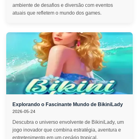
ambiente de desafios e diversão com eventos
atuais que refletem o mundo dos games.
Explorando o Fascinante Mundo de BikiniLady
2026-05-24
Descubra o universo envolvente de BikiniLady, um
jogo inovador que combina estratégia, aventura e
entretenimento em um cenário tropical.