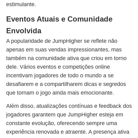
estimulante.
Eventos Atuais e Comunidade
Envolvida
A popularidade de JumpHigher se reflete não
apenas em suas vendas impressionantes, mas
também na comunidade ativa que criou em torno
dele. Vários eventos e competições online
incentivam jogadores de todo o mundo a se
desafiarem e a compartilharem dicas e segredos
que tornam o jogo ainda mais emocionante.
Além disso, atualizações contínuas e feedback dos
jogadores garantem que JumpHigher esteja em
constante evolução, oferecendo sempre uma
experiência renovada e atraente. A presença ativa