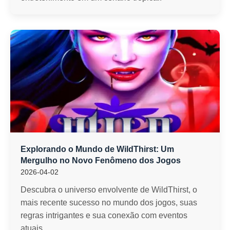
Explorando o Mundo de WildThirst: Um
Mergulho no Novo Fenômeno dos Jogos
2026-04-02
Descubra o universo envolvente de WildThirst, o
mais recente sucesso no mundo dos jogos, suas
regras intrigantes e sua conexão com eventos
atuais.