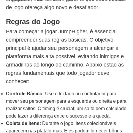
de jogo ofereça algo novo e desafiador.
Regras do Jogo
Para começar a jogar JumpHigher, é essencial
compreender suas regras básicas. O objetivo
principal é ajudar seu personagem a alcançar a
plataforma mais alta possível, evitando inimigos e
armadilhas ao longo do caminho. Abaixo estão as
regras fundamentais que todo jogador deve
conhecer:
Controle Básico:
Use o teclado ou controlador para
mover seu personagem para a esquerda ou direita e para
realizar saltos. O timing é crucial; um salto bem calculado
pode fazer a diferença entre o sucesso e a queda.
Coleta de Itens:
Durante o jogo, itens colecionáveis ​​
aparecem nas plataformas. Eles podem fornecer bônus