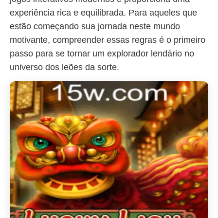
experiência rica e equilibrada. Para aqueles que
estão começando sua jornada neste mundo
motivante, compreender essas regras é o primeiro
passo para se tornar um explorador lendário no
universo dos leões da sorte.