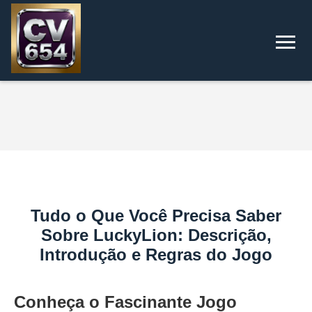
Tudo o Que Você Precisa Saber
Sobre LuckyLion: Descrição,
Introdução e Regras do Jogo
Conheça o Fascinante Jogo