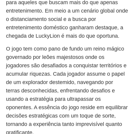
para aqueles que buscam mais do que apenas
entretenimento. Em meio a um cenário global onde
o distanciamento social e a busca por
entretenimento doméstico ganharam destaque, a
chegada de LuckyLion é mais do que oportuna.
O jogo tem como pano de fundo um reino mágico
governado por leões majestosos onde os
jogadores são desafiados a conquistar territórios e
acumular riquezas. Cada jogador assume o papel
de um explorador destemido, navegando por
terras desconhecidas, enfrentando desafios e
usando a estratégia para ultrapassar os
oponentes. A essência do jogo reside em equilibrar
decisões estratégicas com um toque de sorte,
tornando a experiência tanto imprevisível quanto
gratificante.