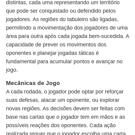
distintas, cada uma representando um território
que pode ser conquistado ou defendido pelos
jogadores. As regiões do tabuleiro são ligadas,
permitindo a movimentação dos jogadores de uma
área para outra após cada jogada bem-sucedida. A
capacidade de prever os movimentos dos
oponentes e planejar jogadas táticas é
fundamental para acumular pontos e avançar no
jogo.
Mecânicas de Jogo
A cada rodada, o jogador pode optar por reforçar
suas defesas, atacar um oponente, ou explorar
novas regiões. As decisões devem ser feitas com
base nas cartas que o jogador tem em mãos e as
possíveis reações dos oponentes. Cada ação
realizada requer que o jogador escolha uma carta