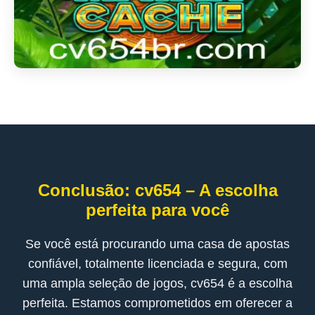
Conclusão: cv654 – A escolha
perfeita para você
Se você está procurando uma casa de apostas
confiável, totalmente licenciada e segura, com
uma ampla seleção de jogos, cv654 é a escolha
perfeita. Estamos comprometidos em oferecer a