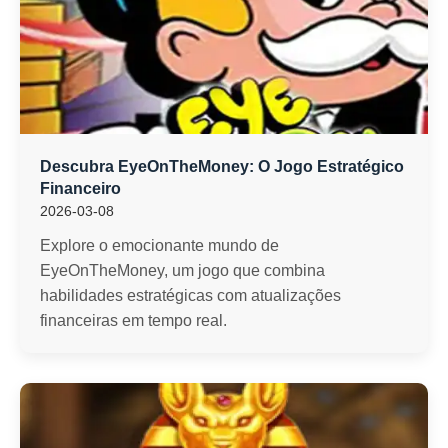
Descubra EyeOnTheMoney: O Jogo Estratégico
Financeiro
2026-03-08
Explore o emocionante mundo de
EyeOnTheMoney, um jogo que combina
habilidades estratégicas com atualizações
financeiras em tempo real.