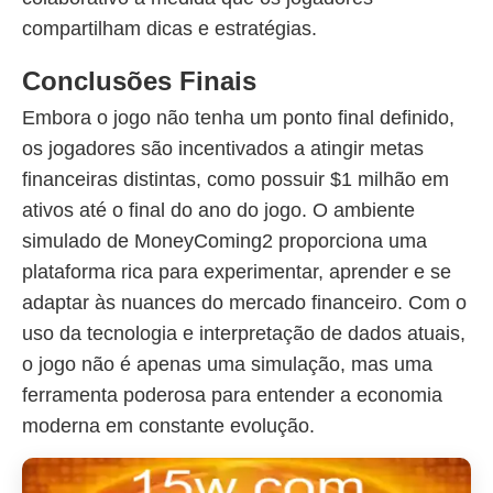
compartilham dicas e estratégias.
Conclusões Finais
Embora o jogo não tenha um ponto final definido,
os jogadores são incentivados a atingir metas
financeiras distintas, como possuir $1 milhão em
ativos até o final do ano do jogo. O ambiente
simulado de MoneyComing2 proporciona uma
plataforma rica para experimentar, aprender e se
adaptar às nuances do mercado financeiro. Com o
uso da tecnologia e interpretação de dados atuais,
o jogo não é apenas uma simulação, mas uma
ferramenta poderosa para entender a economia
moderna em constante evolução.