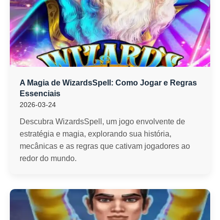
A Magia de WizardsSpell: Como Jogar e Regras
Essenciais
2026-03-24
Descubra WizardsSpell, um jogo envolvente de
estratégia e magia, explorando sua história,
mecânicas e as regras que cativam jogadores ao
redor do mundo.