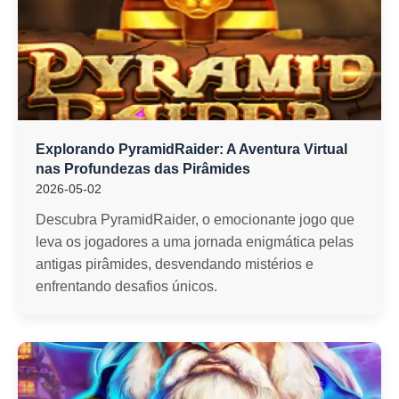
Explorando PyramidRaider: A Aventura Virtual
nas Profundezas das Pirâmides
2026-05-02
Descubra PyramidRaider, o emocionante jogo que
leva os jogadores a uma jornada enigmática pelas
antigas pirâmides, desvendando mistérios e
enfrentando desafios únicos.