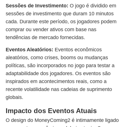
Sessões de Investimento:
O jogo é dividido em
sessões de investimento que duram 10 minutos
cada. Durante este período, os jogadores podem
comprar ou vender ativos com base nas
tendências de mercado fornecidas.
Eventos Aleatórios:
Eventos econômicos
aleatórios, como crises, booms ou mudanças
políticas, são incorporados no jogo para testar a
adaptabilidade dos jogadores. Os eventos são
inspirados em acontecimentos reais, como a
recente volatilidade nas cadeias de suprimento
globais.
Impacto dos Eventos Atuais
O design do MoneyComing2 é intimamente ligado