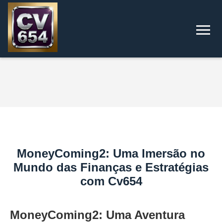
MoneyComing2: Uma Imersão no
Mundo das Finanças e Estratégias
com Cv654
MoneyComing2: Uma Aventura