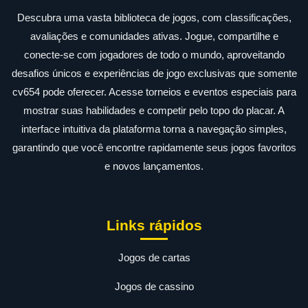
Descubra uma vasta biblioteca de jogos, com classificações,
avaliações e comunidades ativas. Jogue, compartilhe e
conecte-se com jogadores de todo o mundo, aproveitando
desafios únicos e experiências de jogo exclusivas que somente
cv654 pode oferecer. Acesse torneios e eventos especiais para
mostrar suas habilidades e competir pelo topo do placar. A
interface intuitiva da plataforma torna a navegação simples,
garantindo que você encontre rapidamente seus jogos favoritos
e novos lançamentos.
Links rápidos
Jogos de cartas
Jogos de cassino