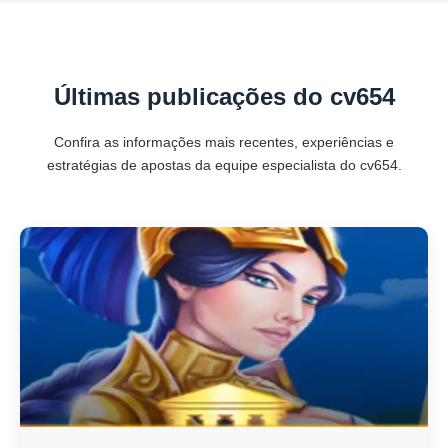
Últimas publicações do cv654
Confira as informações mais recentes, experiências e
estratégias de apostas da equipe especialista do cv654.