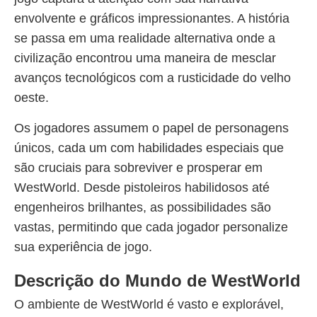
envolvente e gráficos impressionantes. A história
se passa em uma realidade alternativa onde a
civilização encontrou uma maneira de mesclar
avanços tecnológicos com a rusticidade do velho
oeste.
Os jogadores assumem o papel de personagens
únicos, cada um com habilidades especiais que
são cruciais para sobreviver e prosperar em
WestWorld. Desde pistoleiros habilidosos até
engenheiros brilhantes, as possibilidades são
vastas, permitindo que cada jogador personalize
sua experiência de jogo.
Descrição do Mundo de WestWorld
O ambiente de WestWorld é vasto e explorável,