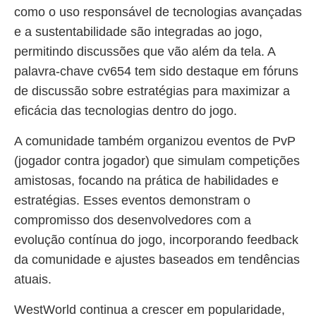
como o uso responsável de tecnologias avançadas
e a sustentabilidade são integradas ao jogo,
permitindo discussões que vão além da tela. A
palavra-chave cv654 tem sido destaque em fóruns
de discussão sobre estratégias para maximizar a
eficácia das tecnologias dentro do jogo.
A comunidade também organizou eventos de PvP
(jogador contra jogador) que simulam competições
amistosas, focando na prática de habilidades e
estratégias. Esses eventos demonstram o
compromisso dos desenvolvedores com a
evolução contínua do jogo, incorporando feedback
da comunidade e ajustes baseados em tendências
atuais.
WestWorld continua a crescer em popularidade,