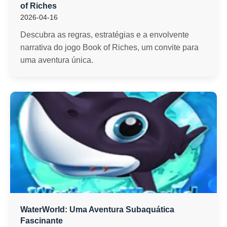
of Riches
2026-04-16
Descubra as regras, estratégias e a envolvente
narrativa do jogo Book of Riches, um convite para
uma aventura única.
WaterWorld: Uma Aventura Subaquática
Fascinante