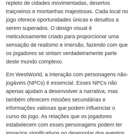
repleto de cidades movimentadas, desertos
traiçoeiros e montanhas majestosas. Cada local no
jogo oferece oportunidades únicas e desafios a
serem superados. O design visual é
meticulosamente criado para proporcionar uma
sensação de realismo e imersão, fazendo com que
os jogadores se sintam verdadeiramente parte
deste mundo complexo.
Em WestWorld, a interação com personagens não-
jogáveis (NPCs) é essencial. Esses NPCs não
apenas ajudam a desenvolver a narrativa, mas
também oferecem missões secundárias e
informações valiosas que podem influenciar o
curso do jogo. As relações que os jogadores
estabelecem com esses personagens podem ter
impactos significativos no desenrolar dos eventos.