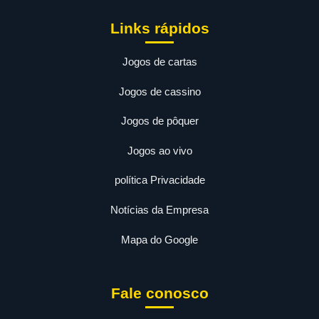
Links rápidos
Jogos de cartas
Jogos de cassino
Jogos de pôquer
Jogos ao vivo
política Privacidade
Notícias da Empresa
Mapa do Google
Fale conosco