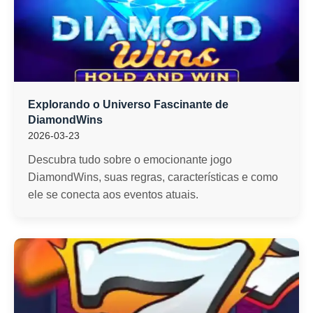
Explorando o Universo Fascinante de
DiamondWins
2026-03-23
Descubra tudo sobre o emocionante jogo
DiamondWins, suas regras, características e como
ele se conecta aos eventos atuais.