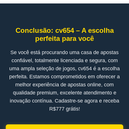
Conclusão: cv654 – A escolha
perfeita para você
Se você está procurando uma casa de apostas
confiável, totalmente licenciada e segura, com
uma ampla seleção de jogos, cv654 é a escolha
perfeita. Estamos comprometidos em oferecer a
melhor experiência de apostas online, com
qualidade premium, excelente atendimento e
inovação contínua. Cadastre-se agora e receba
R$777 grátis!