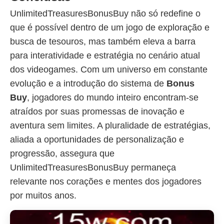
UnlimitedTreasuresBonusBuy não só redefine o
que é possível dentro de um jogo de exploração e
busca de tesouros, mas também eleva a barra
para interatividade e estratégia no cenário atual
dos videogames. Com um universo em constante
evolução e a introdução do sistema de
Bonus
Buy
, jogadores do mundo inteiro encontram-se
atraídos por suas promessas de inovação e
aventura sem limites. A pluralidade de estratégias,
aliada a oportunidades de personalização e
progressão, assegura que
UnlimitedTreasuresBonusBuy permaneça
relevante nos corações e mentes dos jogadores
por muitos anos.